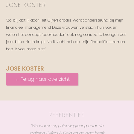
JOSE KOSTER
“Zo blij dat ik door Het CijferParadijs wordt ondersteund bij mijn
financieel management! Deze vrouwen verstaan hun vak en
weten het concept ‘boekhouden’ ook nog eens zo te brengen dat
je er bijna zin in krijgt. Nu ik zicht heb op mijn financiële stromen
heb ik veel meer rust”
JOSE KOSTER
← Terug naar overzicht
REFERENTIES
“We waren erg nieuwsgiering naar de
training Cijfers & Geld en de dag heeft