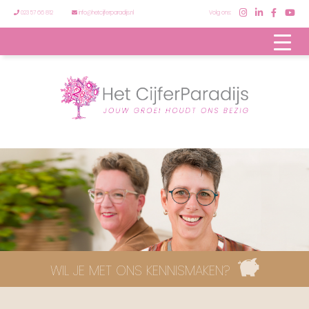
023 57 66 812
info@hetcijferparadijs.nl
Volg ons:
WIL JE MET ONS KENNISMAKEN?